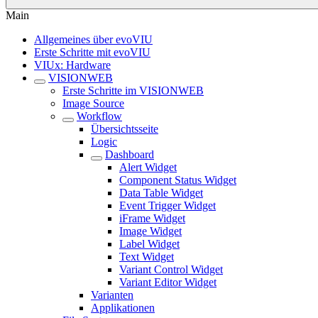
Main
Allgemeines über evoVIU
Erste Schritte mit evoVIU
VIUx: Hardware
VISIONWEB
Erste Schritte im VISIONWEB
Image Source
Workflow
Übersichtsseite
Logic
Dashboard
Alert Widget
Component Status Widget
Data Table Widget
Event Trigger Widget
iFrame Widget
Image Widget
Label Widget
Text Widget
Variant Control Widget
Variant Editor Widget
Varianten
Applikationen