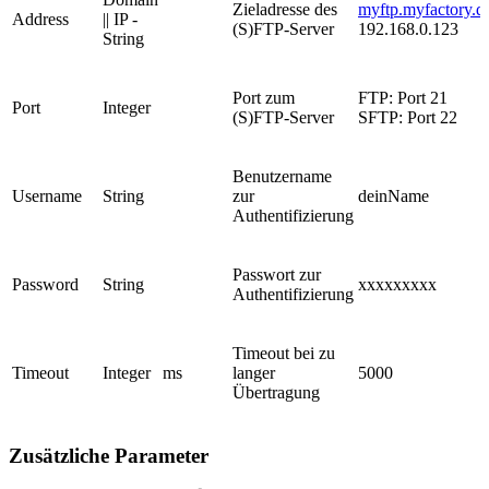
Zieladresse des
myftp.myfactory.d
Address
|| IP -
(S)FTP-Server
192.168.0.123
String
Port zum
FTP: Port 21
Port
Integer
(S)FTP-Server
SFTP: Port 22
Benutzername
Username
String
zur
deinName
Authentifizierung
Passwort zur
Password
String
xxxxxxxxx
Authentifizierung
Timeout bei zu
Timeout
Integer
ms
langer
5000
Übertragung
Zusätzliche Parameter