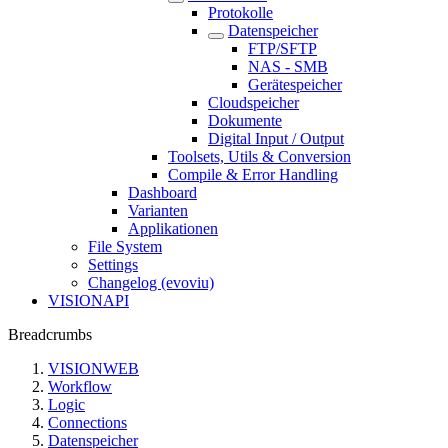
Protokolle
Datenspeicher
FTP/SFTP
NAS - SMB
Gerätespeicher
Cloudspeicher
Dokumente
Digital Input / Output
Toolsets, Utils & Conversion
Compile & Error Handling
Dashboard
Varianten
Applikationen
File System
Settings
Changelog (evoviu)
VISIONAPI
Breadcrumbs
VISIONWEB
Workflow
Logic
Connections
Datenspeicher