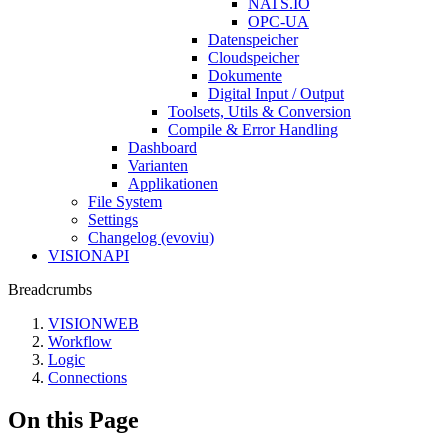
NATS.IO
OPC-UA
Datenspeicher
Cloudspeicher
Dokumente
Digital Input / Output
Toolsets, Utils & Conversion
Compile & Error Handling
Dashboard
Varianten
Applikationen
File System
Settings
Changelog (evoviu)
VISIONAPI
Breadcrumbs
VISIONWEB
Workflow
Logic
Connections
On this Page