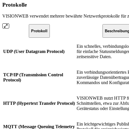
Protokolle
VISIONWEB verwendet mehrere bewährte Netzwerkprotokolle für zu
Protokoll
Beschreibun
Ein schnelles, verbindungslo
UDP (User Datagram Protocol)
für einfache Statusmeldunge
zeitsensitive Daten.
Ein verbindungsorientiertes P
TCP/IP (Transmission Control
zuverlässige Datenübertragun
Protocol)
Kommandos und Konfigurat
VISIONWEB nutzt HTTP f
HTTP (Hypertext Transfer Protocol)
Schnittstellen, etwa zur Abf
Gerätestatus oder Einstellun
Ein leichtgewichtiges Publis
MQTT (Message Queuing Telemetry