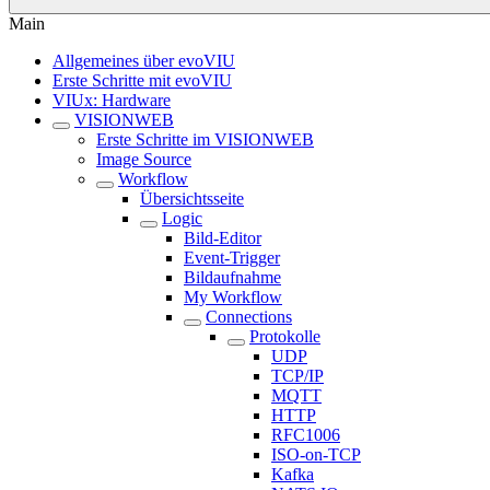
Main
Allgemeines über evoVIU
Erste Schritte mit evoVIU
VIUx: Hardware
VISIONWEB
Erste Schritte im VISIONWEB
Image Source
Workflow
Übersichtsseite
Logic
Bild-Editor
Event-Trigger
Bildaufnahme
My Workflow
Connections
Protokolle
UDP
TCP/IP
MQTT
HTTP
RFC1006
ISO-on-TCP
Kafka