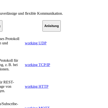
verlässige und flexible Kommunikation.
g
Anleitung
ses Protokoll
n und
working UDP
rotokoll für
g, z. B. bei
working TCP/IP
ionen.
ür REST-
rage von
working HTTP
gen.
h/Subscribe-