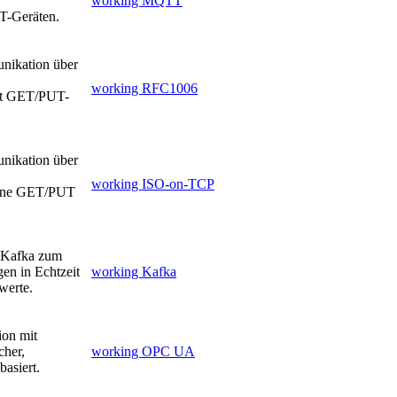
working MQTT
T-Geräten.
nikation über
working RFC1006
it GET/PUT-
nikation über
working ISO-on-TCP
ohne GET/PUT
Kafka zum
en in Echtzeit
working Kafka
werte.
ion mit
cher,
working OPC UA
asiert.