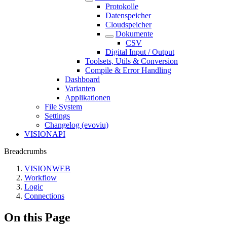
Protokolle
Datenspeicher
Cloudspeicher
Dokumente
CSV
Digital Input / Output
Toolsets, Utils & Conversion
Compile & Error Handling
Dashboard
Varianten
Applikationen
File System
Settings
Changelog (evoviu)
VISIONAPI
Breadcrumbs
VISIONWEB
Workflow
Logic
Connections
On this Page