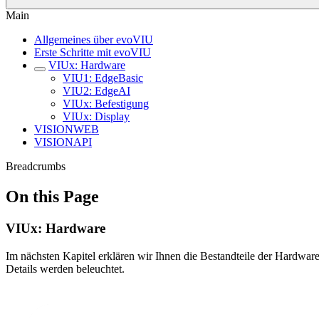
Main
Allgemeines über evoVIU
Erste Schritte mit evoVIU
VIUx: Hardware
VIU1: EdgeBasic
VIU2: EdgeAI
VIUx: Befestigung
VIUx: Display
VISIONWEB
VISIONAPI
Breadcrumbs
On this Page
VIUx: Hardware
Im nächsten Kapitel erklären wir Ihnen die Bestandteile der Hardwar
Details werden beleuchtet.