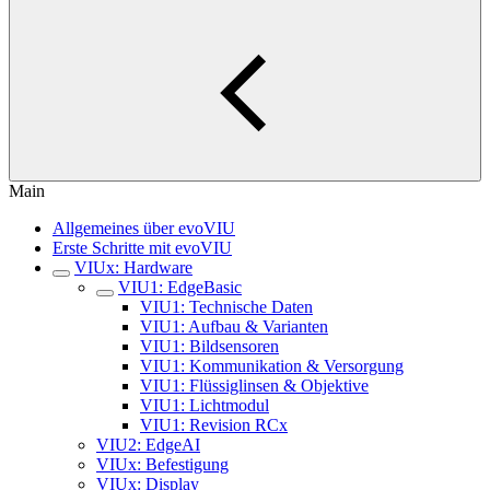
Main
Allgemeines über evoVIU
Erste Schritte mit evoVIU
VIUx: Hardware
VIU1: EdgeBasic
VIU1: Technische Daten
VIU1: Aufbau & Varianten
VIU1: Bildsensoren
VIU1: Kommunikation & Versorgung
VIU1: Flüssiglinsen & Objektive
VIU1: Lichtmodul
VIU1: Revision RCx
VIU2: EdgeAI
VIUx: Befestigung
VIUx: Display