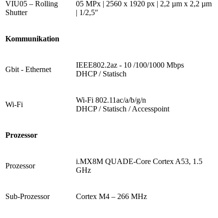
VIU05 – Rolling
05 MPx | 2560 x 1920 px | 2,2 µm x 2,2 µm
Shutter
| 1/2,5″
Kommunikation
IEEE802.2az - 10 /100/1000 Mbps
Gbit - Ethernet
DHCP / Statisch
Wi-Fi 802.11ac/a/b/g/n
Wi-Fi
DHCP / Statisch / Accesspoint
Prozessor
i.MX8M QUADE-Core Cortex A53, 1.5
Prozessor
GHz
Sub-Prozessor
Cortex M4 – 266 MHz