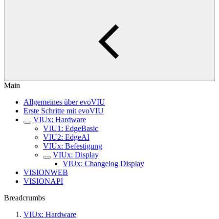
Main
Allgemeines über evoVIU
Erste Schritte mit evoVIU
VIUx: Hardware
VIU1: EdgeBasic
VIU2: EdgeAI
VIUx: Befestigung
VIUx: Display
VIUx: Changelog Display
VISIONWEB
VISIONAPI
Breadcrumbs
VIUx: Hardware