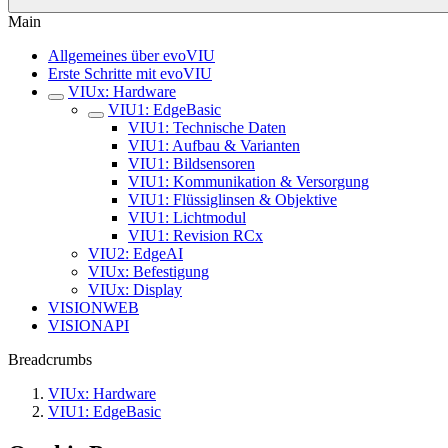
Main
Allgemeines über evoVIU
Erste Schritte mit evoVIU
VIUx: Hardware
VIU1: EdgeBasic
VIU1: Technische Daten
VIU1: Aufbau & Varianten
VIU1: Bildsensoren
VIU1: Kommunikation & Versorgung
VIU1: Flüssiglinsen & Objektive
VIU1: Lichtmodul
VIU1: Revision RCx
VIU2: EdgeAI
VIUx: Befestigung
VIUx: Display
VISIONWEB
VISIONAPI
Breadcrumbs
VIUx: Hardware
VIU1: EdgeBasic