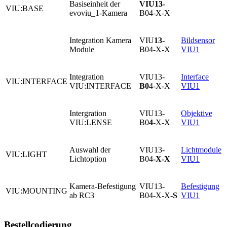
Basiseinheit der
VIU13
-
VIU:BASE
evoviu_1-Kamera
B04-X-X
Integration Kamera
VIU
13
-
Bildsensor
Module
B04-X-X
VIU1
Integration
VIU13-
Interface
VIU:INTERFACE
VIU:INTERFACE
B0
4-X-X
VIU1
Intergration
VIU13-
Objektive
VIU:LENSE
B0
4
-X-X
VIU1
Auswahl der
VIU13-
Lichtmodule
VIU:LIGHT
Lichtoption
B04
-X-X
VIU1
Kamera-Befestigung
VIU13-
Befestigung
VIU:MOUNTING
ab RC3
B04-X-X
-S
VIU1
Bestellcodierung