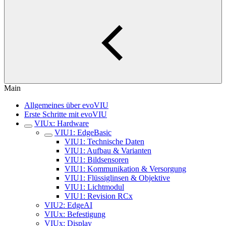
Main
Allgemeines über evoVIU
Erste Schritte mit evoVIU
VIUx: Hardware
VIU1: EdgeBasic
VIU1: Technische Daten
VIU1: Aufbau & Varianten
VIU1: Bildsensoren
VIU1: Kommunikation & Versorgung
VIU1: Flüssiglinsen & Objektive
VIU1: Lichtmodul
VIU1: Revision RCx
VIU2: EdgeAI
VIUx: Befestigung
VIUx: Display