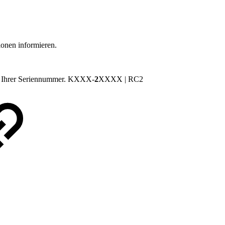
ionen informieren.
er Ihrer Seriennummer. KXXX-
2
XXXX | RC2