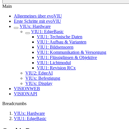
Main
Allgemeines über evoVIU
Erste Schritte mit evoVIU
VIUx: Hardware
VIU1: EdgeBasic
VIU1: Technische Daten
VIU1: Aufbau & Varianten
VIU1: Bildsensoren
VIU1: Kommunikation & Versorgung
VIU1: Flüssiglinsen & Objektive
VIU1: Lichtmodul
VIU1: Revision RCx
VIU2: EdgeAI
VIUx: Befestigung
VIUx: Display
VISIONWEB
VISIONAPI
Breadcrumbs
VIUx: Hardware
VIU1: EdgeBasic