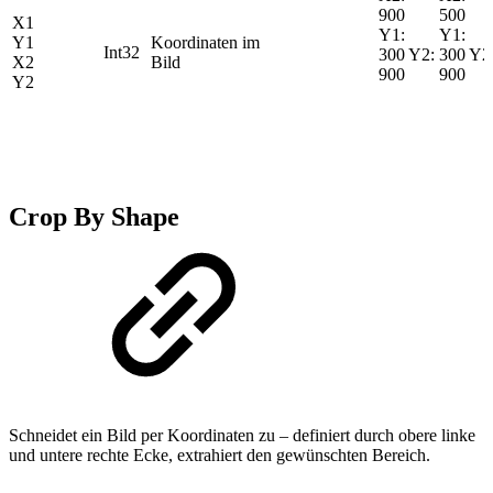
900
500
X1
Y1:
Y1:
Y1
Koordinaten im
Int32
300 Y2:
300 Y2
X2
Bild
900
900
Y2
Crop By Shape
Schneidet ein Bild per Koordinaten zu – definiert durch obere linke
und untere rechte Ecke, extrahiert den gewünschten Bereich.