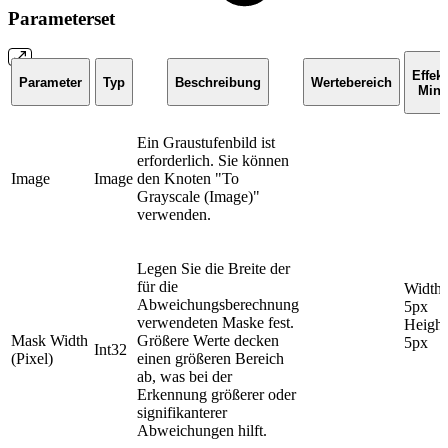
Parameterset
Effekt
Parameter
Typ
Beschreibung
Wertebereich
Min
Ein Graustufenbild ist
erforderlich. Sie können
Image
Image
den Knoten "To
Grayscale (Image)"
verwenden.
Legen Sie die Breite der
für die
Width:
Abweichungsberechnung
5px
verwendeten Maske fest.
Height
Mask Width
Größere Werte decken
5px
Int32
(Pixel)
einen größeren Bereich
ab, was bei der
Erkennung größerer oder
signifikanterer
Abweichungen hilft.