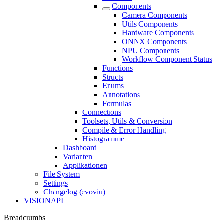
Components
Camera Components
Utils Components
Hardware Components
ONNX Components
NPU Components
Workflow Component Status
Functions
Structs
Enums
Annotations
Formulas
Connections
Toolsets, Utils & Conversion
Compile & Error Handling
Histogramme
Dashboard
Varianten
Applikationen
File System
Settings
Changelog (evoviu)
VISIONAPI
Breadcrumbs