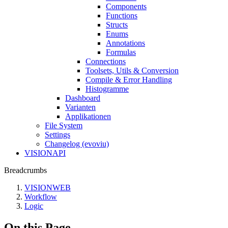
Components
Functions
Structs
Enums
Annotations
Formulas
Connections
Toolsets, Utils & Conversion
Compile & Error Handling
Histogramme
Dashboard
Varianten
Applikationen
File System
Settings
Changelog (evoviu)
VISIONAPI
Breadcrumbs
VISIONWEB
Workflow
Logic
On this Page