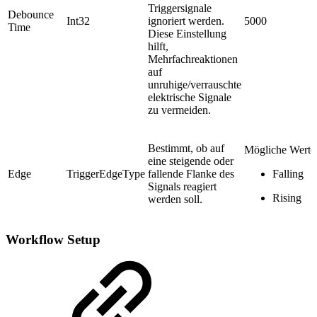
Triggersignale
Debounce
Int32
ignoriert werden.
5000
Time
Diese Einstellung
hilft,
Mehrfachreaktionen
auf
unruhige/verrauschte
elektrische Signale
zu vermeiden.
Bestimmt, ob auf
Mögliche Werte
eine steigende oder
Edge
TriggerEdgeType
fallende Flanke des
Falling
Signals reagiert
Rising
werden soll.
Workflow Setup