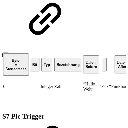
Byte
Daten
Daten
=
Bit
Typ
Bezeichnung
Before
After
Startadresse
“Hallo
6
Integer
Zahl
>>>
“Funktioni
Welt”
S7 Plc Trigger