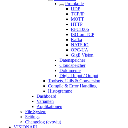
Protokolle
UDP
TCP/IP
MQTT
HTTP
RFC1006
ISO-on-TCP
Kafka
NATS.IO
OPC-UA
GigE Vision
Datenspeicher
Cloudspeicher
Dokumente
Digital Input / Output
Toolsets, Utils & Conversion
Compile & Error Handling
Histogramme
Dashboard
Varianten
Applikationen
File System
Settings
Changelog (evoviu)
VISIONAPI