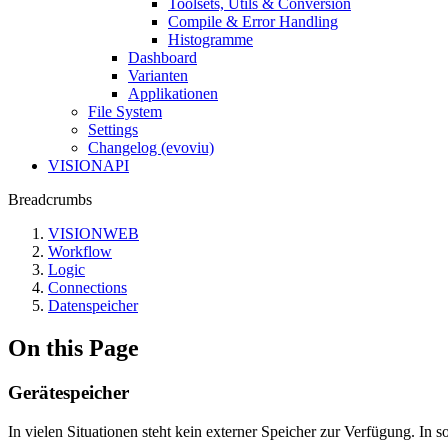
Toolsets, Utils & Conversion
Compile & Error Handling
Histogramme
Dashboard
Varianten
Applikationen
File System
Settings
Changelog (evoviu)
VISIONAPI
Breadcrumbs
VISIONWEB
Workflow
Logic
Connections
Datenspeicher
On this Page
Gerätespeicher
In vielen Situationen steht kein externer Speicher zur Verfügung. I