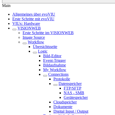
Main
Allgemeines über evoVIU
Erste Schritte mit evoVIU
VIUx: Hardware
VISIONWEB
Erste Schritte im VISIONWEB
Image Source
Workflow
Übersichtsseite
Logic
Bild-Editor
Event-Trigger
Bildaufnahme
My Workflow
Connections
Protokolle
Datenspeicher
FTP/SFTP
NAS - SMB
Gerätespeicher
Cloudspeicher
Dokumente
Digital Input / Output