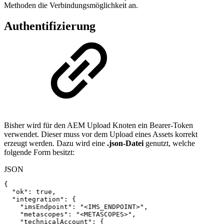
Methoden die Verbindungsmöglichkeit an.
Authentifizierung
Bisher wird für den AEM Upload Knoten ein Bearer-Token
verwendet. Dieser muss vor dem Upload eines Assets korrekt
erzeugt werden. Dazu wird eine
.json-Datei
genutzt, welche
folgende Form besitzt:
JSON
{
"ok"
:
true
,
"integration"
:
{
"imsEndpoint"
:
"<IMS_ENDPOINT>"
,
"metascopes"
:
"<METASCOPES>"
,
"technicalAccount"
:
{