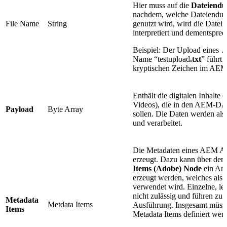
Hier muss auf die
Dateiend
nachdem, welche Dateiendung 
File Name
String
genutzt wird, wird die Date
interpretiert und dementsprec
Beispiel: Der Upload eines
.
Name “testupload
.txt
” führt 
kryptischen Zeichen im AEM
Enthält die digitalen Inhalte 
Videos), die in den AEM-D
Payload
Byte Array
sollen. Die Daten werden als
und verarbeitet.
Die Metadaten eines AEM As
erzeugt. Dazu kann über den
Items (Adobe) Node
ein Ar
erzeugt werden, welches als
verwendet wird. Einzelne, le
nicht zulässig und führen zu 
Metadata
Metdata Items
Ausführung. Insgesamt müsse
Items
Metadata Items definiert wer