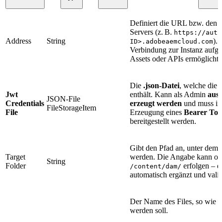
Definiert die URL bzw. den
Servers (z. B.
https://auth
Address
String
).
ID>.adobeaemcloud.com
Verbindung zur Instanz aufge
Assets oder APIs ermöglicht.
Die
.json-Datei
, welche die
Jwt
enthält. Kann als Admin
aus
JSON-File
Credentials
erzeugt werden
und muss im
FileStorageItem
File
Erzeugung eines
Bearer To
bereitgestellt werden.
Gibt den Pfad an, unter dem
Target
werden. Die Angabe kann oh
String
Folder
erfolgen – di
/content/dam/
automatisch ergänzt und valid
Der Name des Files, so wie 
werden soll.