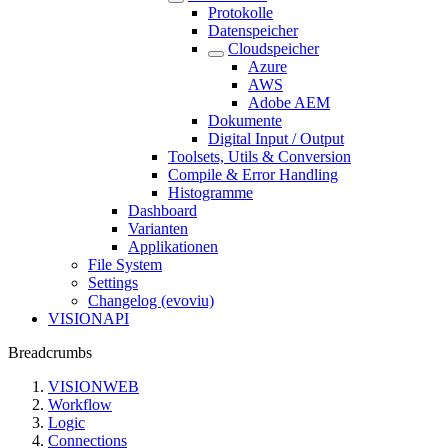
Protokolle
Datenspeicher
Cloudspeicher
Azure
AWS
Adobe AEM
Dokumente
Digital Input / Output
Toolsets, Utils & Conversion
Compile & Error Handling
Histogramme
Dashboard
Varianten
Applikationen
File System
Settings
Changelog (evoviu)
VISIONAPI
Breadcrumbs
VISIONWEB
Workflow
Logic
Connections