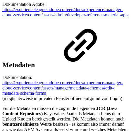
Dokumentation Adobe:
https://experienceleague.adobe.com/en/docs/experience-manager-
cloud-service/content/assets/admin/developer-reference-material-apis
Metadaten
Dokumentation:
https://experienceleague.adobe.com/en/docs/experience-manager-
cloud-service/content/assets/manage/metadata-schemas#edit-
metadata-schema-forms
(möglicherweise in privatem Fenster öffnen aufgrund von Login)
Für die Metadaten müssen die zugrunde liegenden
JCR (Java
Content Repository)
Key-Value-Paare als Metadata Items dem
Upload Knoten bereitgestellt werden. Die Metadaten können auch
benutzerdefinierte Werte
besitzen - es kommt also immer darauf
an, wie das AEM System aufgesetzt wurde und welches Metadaten-