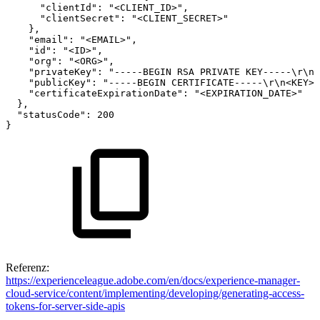
"clientId"
:
"<CLIENT_ID>"
,
"clientSecret"
:
"<CLIENT_SECRET>"
}
,
"email"
:
"<EMAIL>"
,
"id"
:
"<ID>"
,
"org"
:
"<ORG>"
,
"privateKey"
:
"-----BEGIN
RSA
PRIVATE
KEY-----\r\n<
"publicKey"
:
"-----BEGIN
CERTIFICATE-----\r\n<KEY>\
"certificateExpirationDate"
:
"<EXPIRATION_DATE>"
}
,
"statusCode"
:
200
}
Referenz:
https://experienceleague.adobe.com/en/docs/experience-manager-
cloud-service/content/implementing/developing/generating-access-
tokens-for-server-side-apis