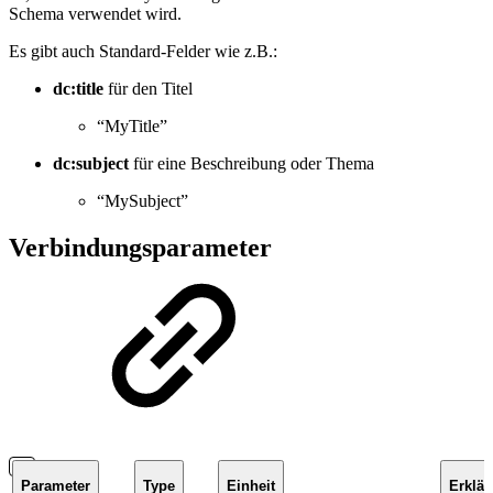
Schema verwendet wird.
Es gibt auch Standard-Felder wie z.B.:
dc:title
für den Titel
“MyTitle”
dc:subject
für eine Beschreibung oder Thema
“MySubject”
Verbindungsparameter
Parameter
Type
Einheit
Erklä