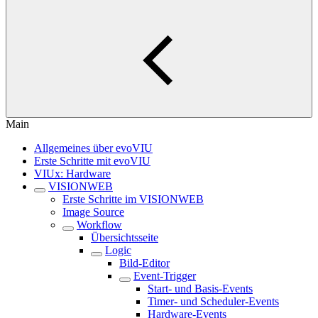
Main
Allgemeines über evoVIU
Erste Schritte mit evoVIU
VIUx: Hardware
VISIONWEB
Erste Schritte im VISIONWEB
Image Source
Workflow
Übersichtsseite
Logic
Bild-Editor
Event-Trigger
Start- und Basis-Events
Timer- und Scheduler-Events
Hardware-Events