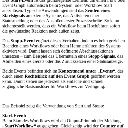
Das
Start-Event
ist das grundlegende Element, um einen Flow oder
Event Graph automatisch beim System- oder Workflow-Start
auszulösen. Typische Anwendungen sind das
Senden eines
Startsignals
an externe Systeme, das Aktivieren einer
Statusmeldung oder das Anstoßen erster Prozessschritte. So kann
sichergestellt werden, dass ein Workflow beim Hochfahren sofort
die gewünschte Reaktion nach außen zeigt.
Das
Stopp-Event
ergänzt dieses Verhalten, indem es beim gezielten
Beenden eines Workflows oder beim Herunterfahren des Systems
aktiviert wird. Damit lassen sich definierte Abschlussaktionen
umsetzen – zum Beispiel das Übermitteln eines
Stopp-Signals
, das
Abmelden eines Geräts oder das Zurücksetzen einer Statusanzeige.
Beide Events befinden sich im
Kontextmenü unter „Events“
, das
durch einen
Rechtsklick auf den Event Graph
geöffnet werden
kann. Damit stehen sie jederzeit als einfache und schnell
zugängliche Basisauslöser für Workflows zur Verfügung.
Das Beispiel zeigt die Verwendung von Start und Stopp:
Start-Event:
Beim Start des Workflows wird ein Output-Print mit der Meldung
„StartWorkflow“
ausgegeben. Gleichzeitig wird der
Counter auf