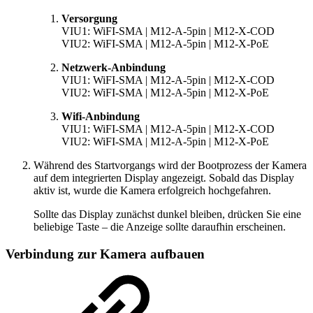
Versorgung
VIU1:
WiFI-SMA
|
M12-A-5pin
|
M12-X-COD
VIU2:
WiFI-SMA
|
M12-A-5pin
|
M12-X-PoE
Netzwerk-Anbindung
VIU1:
WiFI-SMA
|
M12-A-5pin
|
M12-X-COD
VIU2:
WiFI-SMA
|
M12-A-5pin
|
M12-X-PoE
Wifi-Anbindung
VIU1:
WiFI-SMA
|
M12-A-5pin
|
M12-X-COD
VIU2:
WiFI-SMA
|
M12-A-5pin
|
M12-X-PoE
Während des Startvorgangs wird der Bootprozess der Kamera
auf dem integrierten Display angezeigt. Sobald das Display
aktiv ist, wurde die Kamera erfolgreich hochgefahren.
Sollte das Display zunächst dunkel bleiben, drücken Sie eine
beliebige Taste – die Anzeige sollte daraufhin erscheinen.
Verbindung zur Kamera aufbauen