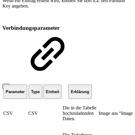
Wenn ein Eintrag erstellt wird, können Sie dort u.a. den Partition
Key angeben.
Verbindungsparameter
Parameter
Type
Einheit
Erklärung
Die in die Tabelle
CSV
CSV
hochzuladenden
Image aus “Image 
Daten.
Die Zieladresse