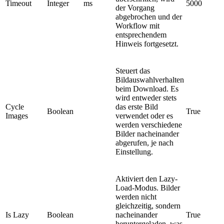
Timeout
Integer
ms
5000
der Vorgang
abgebrochen und der
Workflow mit
entsprechendem
Hinweis fortgesetzt.
Steuert das
Bildauswahlverhalten
beim Download. Es
wird entweder stets
Cycle
das erste Bild
Boolean
True
Images
verwendet oder es
werden verschiedene
Bilder nacheinander
abgerufen, je nach
Einstellung.
Aktiviert den Lazy-
Load-Modus. Bilder
werden nicht
gleichzeitig, sondern
Is Lazy
Boolean
nacheinander
True
heruntergeladen, was