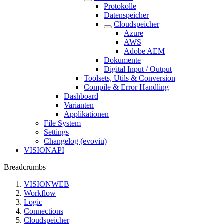
Protokolle
Datenspeicher
Cloudspeicher
Azure
AWS
Adobe AEM
Dokumente
Digital Input / Output
Toolsets, Utils & Conversion
Compile & Error Handling
Dashboard
Varianten
Applikationen
File System
Settings
Changelog (evoviu)
VISIONAPI
Breadcrumbs
VISIONWEB
Workflow
Logic
Connections
Cloudspeicher