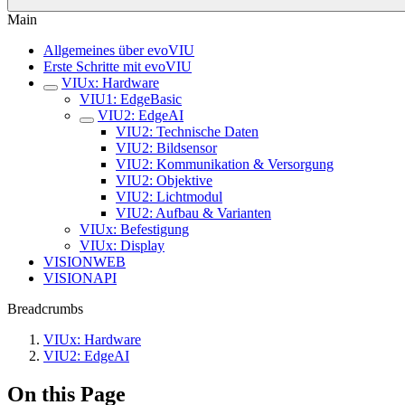
Main
Allgemeines über evoVIU
Erste Schritte mit evoVIU
VIUx: Hardware
VIU1: EdgeBasic
VIU2: EdgeAI
VIU2: Technische Daten
VIU2: Bildsensor
VIU2: Kommunikation & Versorgung
VIU2: Objektive
VIU2: Lichtmodul
VIU2: Aufbau & Varianten
VIUx: Befestigung
VIUx: Display
VISIONWEB
VISIONAPI
Breadcrumbs
VIUx: Hardware
VIU2: EdgeAI
On this Page