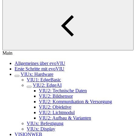
Main
Allgemeines über evoVIU
Erste Schritte mit evoVIU
VIUx: Hardware
VIU1: EdgeBasic
VIU2: EdgeAI
VIU2: Technische Daten
VIU2: Bildsensor
VIU2: Kommunikation & Versorgung
VIU2: Objektive
VIU2: Lichtmodul
VIU2: Aufbau & Varianten
VIUx: Befestigung
VIUx: Display
VISIONWEB