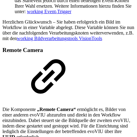
das Startevent jedoch durch einen beliebigen Event-Knoten
Ihrer Wahl ersetzen. Weitere Informationen hierzu finden Sie
unter:
working Event-Trigger
Herzlichen Glückwunsch – Sie haben erfolgreich ein Bild im
Workflow in einer Variable abgelegt. Diese Variable können Sie nun
über die nachfolgenden Verarbeitungsknoten weiterverwenden, z.B.
mit den
working Bildverarbeitungstools VisionTools
Remote Camera
Die Komponente
„Remote Camera“
ermöglicht es, Bilder von
einer anderen evoVIU abzurufen und direkt in den Workflow
einzubinden. Dabei steuert sie die Bildquelle der zweiten evoVIU,
indem diese gestartet und gestoppt wird. Für die Einrichtung sind
lediglich die Einstellungen der betreffenden evoVIU über ihre
UUID
erforderlich.