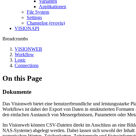
Varianten
Applikationen
File System
Settings
Changelog (evoviu)
VISIONAPI
Breadcrumbs
VISIONWEB
Workflow
Logic
Connections
On this Page
Dokumente
Das Visionweb bietet eine benutzerfreundliche und leistungsstarke Plat
Workflows ist dabei der Export von Daten in strukturierten Formaten
den einfachen Austausch von Messergebnissen, Parametern oder Me
Im Visionweb können CSV-Dateien direkt im Anschluss an eine Bilda
NAS-Systeme) abgelegt werden. Dabei lassen sich sowohl der Inhalt 
numerischen Werten, Zeichenketten, Zeitstempeln und Statusinformat