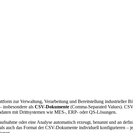
tform zur Verwaltung, Verarbeitung und Bereitstellung industrieller Bil
 – insbesondere als
CSV-Dokumente
(Comma-Separated Values). CSV-D
tadaten mit Drittsystemen wie MES-, ERP- oder QS-Lösungen.
ufnahme oder eine Analyse automatisch erzeugt, benannt und an defini
als auch das Format der CSV-Dokumente individuell konfigurieren – j
ionen.