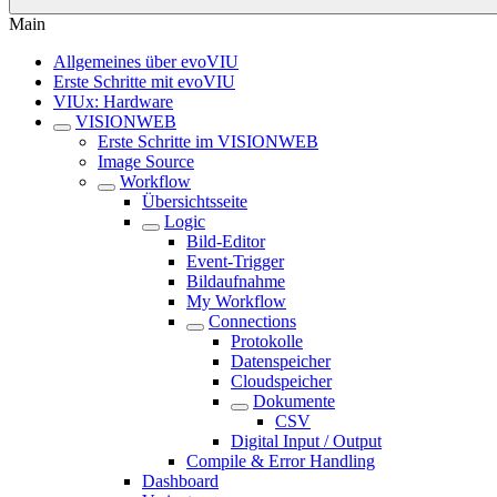
Main
Allgemeines über evoVIU
Erste Schritte mit evoVIU
VIUx: Hardware
VISIONWEB
Erste Schritte im VISIONWEB
Image Source
Workflow
Übersichtsseite
Logic
Bild-Editor
Event-Trigger
Bildaufnahme
My Workflow
Connections
Protokolle
Datenspeicher
Cloudspeicher
Dokumente
CSV
Digital Input / Output
Compile & Error Handling
Dashboard