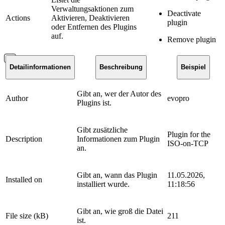
Verwaltungsaktionen zum
Deactivate
Actions
Aktivieren, Deaktivieren
plugin
oder Entfernen des Plugins
auf.
Remove plugin
Detailinformationen
Beschreibung
Beispiel
Gibt an, wer der Autor des
Author
evopro
Plugins ist.
Gibt zusätzliche
Plugin for the
Description
Informationen zum Plugin
ISO-on-TCP
an.
Gibt an, wann das Plugin
11.05.2026,
Installed on
installiert wurde.
11:18:56
Gibt an, wie groß die Datei
File size (kB)
211
ist.