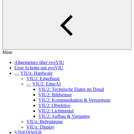
Main
Allgemeines über evoVIU
Erste Schritte mit evoVIU
VIUx: Hardware
VIU1: EdgeBasic
VIU2: EdgeAI
VIU2: Technische Daten im Detail
VIU2: Bildsensor
VIU2: Kommunikation & Versorgung
VIU2: Objektive
VIU2: Lichtmodul
VIU2: Aufbau & Varianten
VIUx: Befestigung
VIUx: Display
VISIONWEB