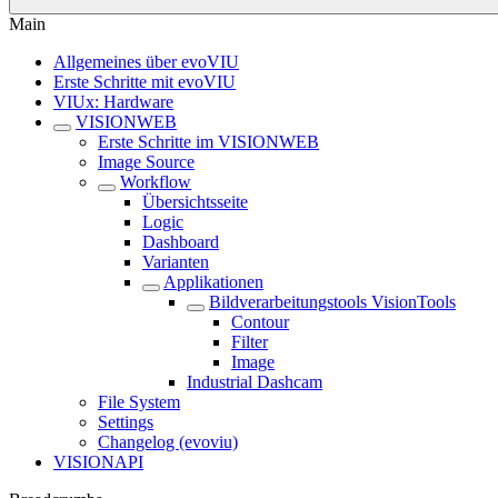
Main
Allgemeines über evoVIU
Erste Schritte mit evoVIU
VIUx: Hardware
VISIONWEB
Erste Schritte im VISIONWEB
Image Source
Workflow
Übersichtsseite
Logic
Dashboard
Varianten
Applikationen
Bildverarbeitungstools VisionTools
Contour
Filter
Image
Industrial Dashcam
File System
Settings
Changelog (evoviu)
VISIONAPI