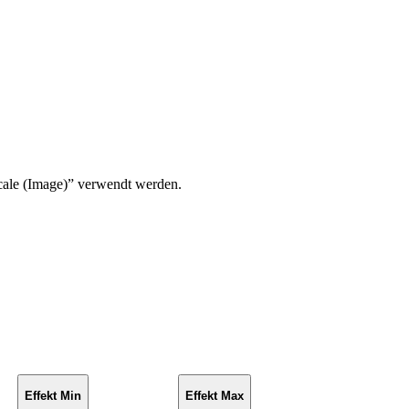
cale (Image)” verwendt werden.
Effekt Min
Effekt Max