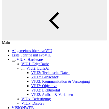
Main
Allgemeines über evoVIU
Erste Schritte mit evoVIU
VIUx: Hardware
VIU1: EdgeBasic
VIU2: EdgeAI
VIU2: Technische Daten
VIU2: Bildsensor
VIU2: Kommunikation & Versorgung
VIU2: Objektive
VIU2: Lichtmodul
VIU2: Aufbau & Varianten
VIUx: Befestigung
VIUx: Display
VISIONWEB