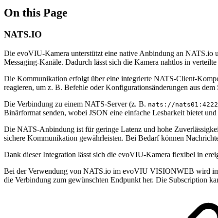
On this Page
NATS.IO
Die evoVIU-Kamera unterstützt eine native Anbindung an NATS.io und
Messaging-Kanäle. Dadurch lässt sich die Kamera nahtlos in verteilte
Die Kommunikation erfolgt über eine integrierte NATS-Client-Kompone
reagieren, um z. B. Befehle oder Konfigurationsänderungen aus de
Die Verbindung zu einem NATS-Server (z. B.
nats://nats01:4222
Binärformat senden, wobei JSON eine einfache Lesbarkeit bietet und d
Die NATS-Anbindung ist für geringe Latenz und hohe Zuverlässigkeit
sichere Kommunikation gewährleisten. Bei Bedarf können Nachrichte
Dank dieser Integration lässt sich die evoVIU-Kamera flexibel in erei
Bei der Verwendung von NATS.io im evoVIU VISIONWEB wird im Unter
die Verbindung zum gewünschten Endpunkt her. Die Subscription ka