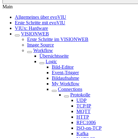
Main
Allgemeines über evoVIU
Erste Schritte mit evoVIU
VIUx: Hardware
VISIONWEB
Erste Schritte im VISIONWEB
Image Source
Workflow
Übersichtsseite
Logic
Bild-Editor
Event-Trigger
Bildaufnahme
My Workflow
Connections
Protokolle
UDP
TCP/IP
MQTT
HTTP
RFC1006
ISO-on-TCP
Kafka