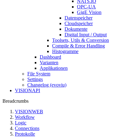
NATS.IO
OPC-UA
GigE Vision
Datenspeicher
Cloudspeicher
Dokumente
Digital Input / Output
Toolsets, Utils & Conversion
Compile & Error Handling
Histogramme
Dashboard
Varianten
Applikationen
File System
Settings
Changelog (evoviu)
VISIONAPI
Breadcrumbs
VISIONWEB
Workflow
Logic
Connections
Protokolle