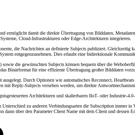
 ermöglicht damit die direkte Übertragung von Bilddaten, Metadaten 
 Systeme, Cloud-Infrastrukturen oder Edge-Architekturen integrieren.
nte, die Nachrichten an definierte Subjects publiziert. Gleichzeitig
m System entgegenzunehmen. Dies erlaubt eine bidirektionale Kommu
) sowie die gewünschten Subjects können bequem über die Weboberflä
as Binärformat für eine effiziente Übertragung großer Bilddaten vorzu
 ausgelegt. Durch Optionen wie automatisches Reconnect, Heartbeats u
n mit Reply-Subjects versehen werden, um direkte Antwortmechanismen
gnisgesteuerten Architekturen und skalierbaren IIoT- oder Industrie-4.0
schied zu anderen Verbindungsarten die Subscription immer in Verbi
nn dann über den Parameter Client Name mit dem Client und dessen E