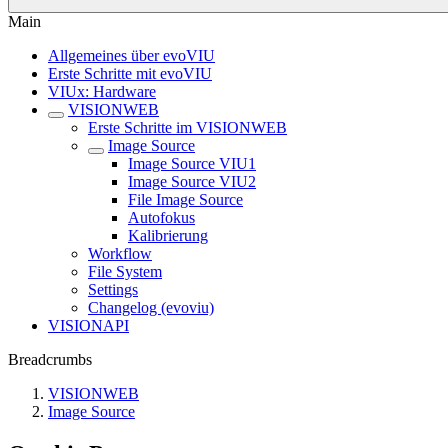
Main
Allgemeines über evoVIU
Erste Schritte mit evoVIU
VIUx: Hardware
VISIONWEB
Erste Schritte im VISIONWEB
Image Source
Image Source VIU1
Image Source VIU2
File Image Source
Autofokus
Kalibrierung
Workflow
File System
Settings
Changelog (evoviu)
VISIONAPI
Breadcrumbs
VISIONWEB
Image Source