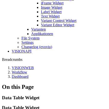
iFrame Widget
Image Widget
Label Widget
Text Widget
Variant Control Widget
Variant Editor Widget
Varianten
Applikationen
File System
Settings
Changelog (evoviu)
VISIONAPI
Breadcrumbs
VISIONWEB
Workflow
Dashboard
On this Page
Data Table Widget
Data Table Widget