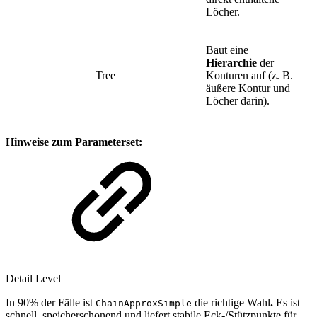
Löcher.
Baut eine
Hierarchie
der
Tree
Konturen auf (z. B.
äußere Kontur und
Löcher darin).
Hinweise zum Parameterset:
Detail Level
In 90% der Fälle ist
die richtige Wahl
.
Es ist
ChainApproxSimple
schnell, speicherschonend und liefert stabile Eck-/Stützpunkte für