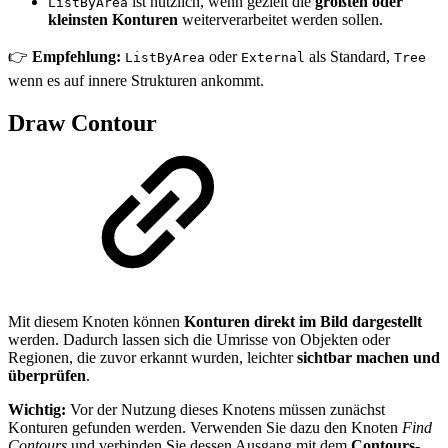
ist nützlich, wenn gezielt die
größten oder
ListByArea
kleinsten Konturen
weiterverarbeitet werden sollen.
👉
Empfehlung:
oder
als Standard,
ListByArea
External
Tree
wenn es auf innere Strukturen ankommt.
Draw Contour
Mit diesem Knoten können
Konturen direkt im Bild dargestellt
werden. Dadurch lassen sich die Umrisse von Objekten oder
Regionen, die zuvor erkannt wurden, leichter
sichtbar machen und
überprüfen
.
Wichtig:
Vor der Nutzung dieses Knotens müssen zunächst
Konturen gefunden werden. Verwenden Sie dazu den Knoten
Find
Contours
und verbinden Sie dessen Ausgang mit dem
Contours-