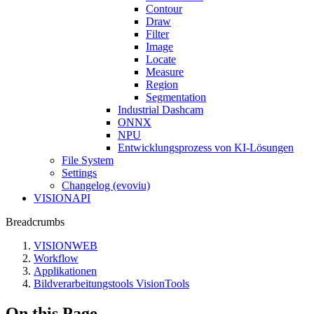
Contour
Draw
Filter
Image
Locate
Measure
Region
Segmentation
Industrial Dashcam
ONNX
NPU
Entwicklungsprozess von KI-Lösungen
File System
Settings
Changelog (evoviu)
VISIONAPI
Breadcrumbs
VISIONWEB
Workflow
Applikationen
Bildverarbeitungstools VisionTools
On this Page