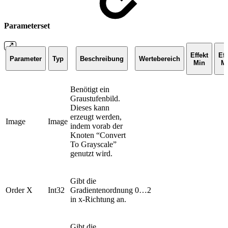
Parameterset
Effekt
Eff
Parameter
Typ
Beschreibung
Wertebereich
Min
M
Benötigt ein
Graustufenbild.
Dieses kann
erzeugt werden,
Image
Image
indem vorab der
Knoten “Convert
To Grayscale”
genutzt wird.
Gibt die
Order X
Int32
Gradientenordnung
0…2
in x-Richtung an.
Gibt die