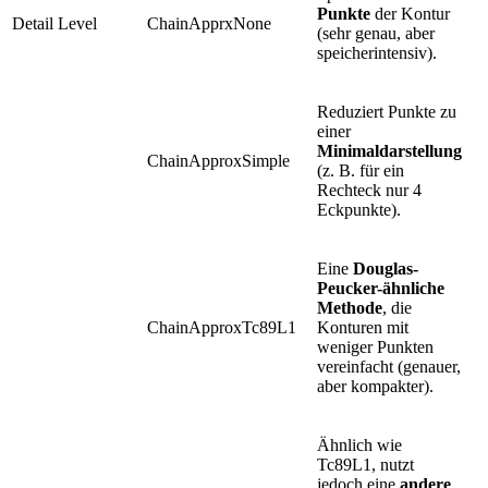
Punkte
der Kontur
Detail Level
ChainApprxNone
(sehr genau, aber
speicherintensiv).
Reduziert Punkte zu
einer
Minimaldarstellung
ChainApproxSimple
(z. B. für ein
Rechteck nur 4
Eckpunkte).
Eine
Douglas-
Peucker-ähnliche
Methode
, die
ChainApproxTc89L1
Konturen mit
weniger Punkten
vereinfacht (genauer,
aber kompakter).
Ähnlich wie
Tc89L1, nutzt
jedoch eine
andere