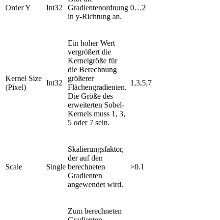
Order Y
Int32
Gradientenordnung
0…2
in y-Richtung an.
Ein hoher Wert
vergrößert die
Kernelgröße für
die Berechnung
Kernel Size
größerer
Int32
1,3,5,7
(Pixel)
Flächengradienten.
Die Größe des
erweiterten Sobel-
Kernels muss 1, 3,
5 oder 7 sein.
Skalierungsfaktor,
der auf den
Scale
Single
berechneten
>0.1
Gradienten
angewendet wird.
Zum berechneten
Gradienten