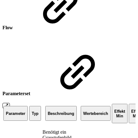
Flow
Parameterset
Effekt
Eff
Parameter
Typ
Beschreibung
Wertebereich
Min
Ma
Benötigt ein
Graustufenbild.