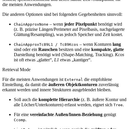
die meisten Anwendungen.
Die anderen Optionen sind bei folgenden Gegebenheiten sinnvoll:
– wenn
jeder Pixelpunkt
benötigt wird
ChainApproxNone
(z. B. präzise Längen/Perimeter auf Pixelbasis, nachgelagerte
Glättung/Resampling), was jedoch Speicher und Zeit kostet.
– wenn Konturen
lang
ChainApproxTc89L1 / Tc89Kcos
sind oder ein
Rauschen
besitzen und eine
kompakte, glatte
Darstellung benötigt wird (Shape-Matching, Tracking).
Kcos
ist oft etwas „glatter“,
L1
etwas „kantiger“.
Retrieval Mode
Für die meisten Anwendungen ist
die empfohlene
External
Einstellung, da damit die
äußeren Objektkonturen
zuverlässig
erkannt werden und innere Strukturen ausgeblendet bleiben.
Soll auch die
komplette Hierarchie
(z. B. äußere Kontur und
alle Löcher/Unterkonturen) erfasst werden, eignet sich
.
Tree
Für eine
vereinfachte Außen/Innen-Beziehung
genügt
.
Ccomp