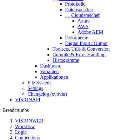
Protokolle
Datenspeicher
Cloudspeicher
Azure
AWS
Adobe AEM
Dokumente
Digital Input / Output
Toolsets, Utils & Conversion
Compile & Error Handling
Histogramme
Dashboard
Varianten
Applikationen
File System
Settings
Changelog (evoviu)
VISIONAPI
Breadcrumbs
VISIONWEB
Workflow
Logic
Connections