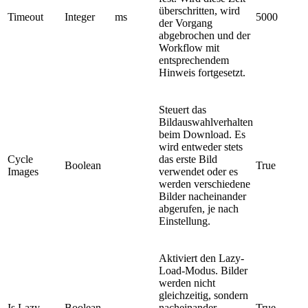
überschritten, wird
Timeout
Integer
ms
5000
der Vorgang
abgebrochen und der
Workflow mit
entsprechendem
Hinweis fortgesetzt.
Steuert das
Bildauswahlverhalten
beim Download. Es
wird entweder stets
Cycle
das erste Bild
Boolean
True
Images
verwendet oder es
werden verschiedene
Bilder nacheinander
abgerufen, je nach
Einstellung.
Aktiviert den Lazy-
Load-Modus. Bilder
werden nicht
gleichzeitig, sondern
Is Lazy
Boolean
nacheinander
True