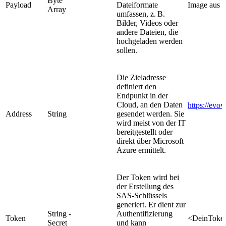
Byte
Payload
Dateiformate
Image aus 
Array
umfassen, z. B.
Bilder, Videos oder
andere Dateien, die
hochgeladen werden
sollen.
Die Zieladresse
definiert den
Endpunkt in der
Cloud, an den Daten
https://evo
Address
String
gesendet werden. Sie
wird meist von der IT
bereitgestellt oder
direkt über Microsoft
Azure ermittelt.
Der Token wird bei
der Erstellung des
SAS-Schlüssels
generiert. Er dient zur
String -
Authentifizierung
Token
<DeinToke
Secret
und kann