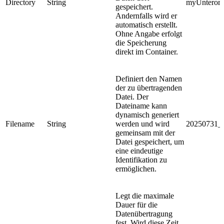
Directory
String
myUnterord
gespeichert.
Andernfalls wird er
automatisch erstellt.
Ohne Angabe erfolgt
die Speicherung
direkt im Container.
Definiert den Namen
der zu übertragenden
Datei. Der
Dateiname kann
dynamisch generiert
Filename
String
werden und wird
20250731_1
gemeinsam mit der
Datei gespeichert, um
eine eindeutige
Identifikation zu
ermöglichen.
Legt die maximale
Dauer für die
Datenübertragung
fest. Wird diese Zeit