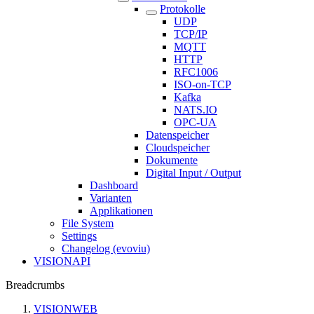
Protokolle
UDP
TCP/IP
MQTT
HTTP
RFC1006
ISO-on-TCP
Kafka
NATS.IO
OPC-UA
Datenspeicher
Cloudspeicher
Dokumente
Digital Input / Output
Dashboard
Varianten
Applikationen
File System
Settings
Changelog (evoviu)
VISIONAPI
Breadcrumbs
VISIONWEB