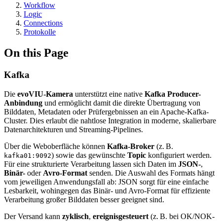
Workflow
Logic
Connections
Protokolle
On this Page
Kafka
Die
evoVIU-Kamera
unterstützt eine native
Kafka Producer-
Anbindung
und ermöglicht damit die direkte Übertragung von
Bilddaten, Metadaten oder Prüfergebnissen an ein Apache-Kafka-
Cluster. Dies erlaubt die nahtlose Integration in moderne, skalierbare
Datenarchitekturen und Streaming-Pipelines.
Über die Weboberfläche können
Kafka-Broker
(z. B.
) sowie das gewünschte
Topic
konfiguriert werden.
kafka01:9092
Für eine strukturierte Verarbeitung lassen sich Daten im
JSON-
,
Binär-
oder
Avro-Format
senden. Die Auswahl des Formats hängt
vom jeweiligen Anwendungsfall ab: JSON sorgt für eine einfache
Lesbarkeit, wohingegen das Binär- und Avro-Format für effiziente
Verarbeitung großer Bilddaten besser geeignet sind.
Der Versand kann
zyklisch
,
ereignisgesteuert
(z. B. bei OK/NOK-