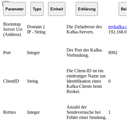
Parameter
Type
Einheit
Erklärung
Beis
Bootstrap
Domain ||
Die Zieladresse des
mykafka.m
Server Uri
IP - String
Kafka-Servers.
192.168.0.
(Address)
Der Port der Kafka-
Port
Integer
9092
Verbindung.
Die Client-ID ist ein
eindeutiger Name zur
ClientID
String
Identifikation eines
0
Kafka-Clients beim
Broker.
Anzahl der
Retries
Integer
Sendeversuche bei
1
Fehler einer Sendung.