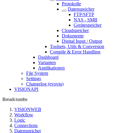
Protokolle
Datenspeicher
FTP/SFTP
NAS - SMB
Gerätespeicher
Cloudspeicher
Dokumente
Digital Input / Output
Toolsets, Utils & Conversion
Compile & Error Handling
Dashboard
Varianten
Applikationen
File System
Settings
Changelog (evoviu)
VISIONAPI
Breadcrumbs
VISIONWEB
Workflow
Logic
Connections
Datenspeicher