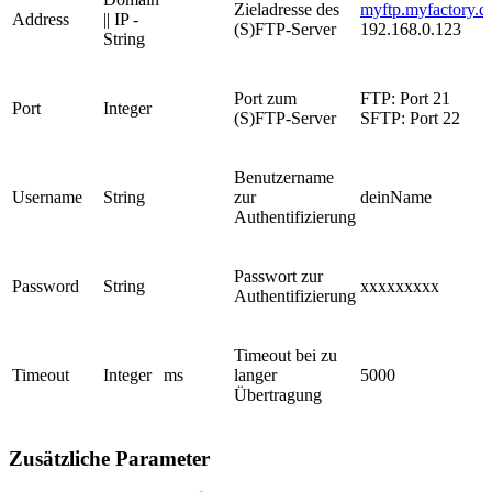
Zieladresse des
myftp.myfactory.d
Address
|| IP -
(S)FTP-Server
192.168.0.123
String
Port zum
FTP: Port 21
Port
Integer
(S)FTP-Server
SFTP: Port 22
Benutzername
Username
String
zur
deinName
Authentifizierung
Passwort zur
Password
String
xxxxxxxxx
Authentifizierung
Timeout bei zu
Timeout
Integer
ms
langer
5000
Übertragung
Zusätzliche Parameter