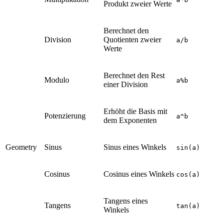
Produkt zweier Werte
Berechnet den
Division
Quotienten zweier
a/b
Werte
Berechnet den Rest
Modulo
a%b
einer Division
Erhöht die Basis mit
Potenzierung
a^b
dem Exponenten
Geometry
Sinus
Sinus eines Winkels
sin(a)
Cosinus
Cosinus eines Winkels
cos(a)
Tangens eines
Tangens
tan(a)
Winkels