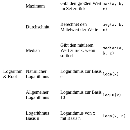
Gibt den größten Wert
max(a, b,
Maximum
im Set zurück
c)
Berechnet den
avg(a. b,
Durchschnitt
Mittelwert der Werte
c)
Gibt den mittleren
median(a,
Median
Wert zurück, wenn
b, c)
sortiert
Logarithm
Natürlicher
Logarithmus zur Basis
loge(x)
& Root
Logarithmus
e
Allgemeiner
Logarithmus zur Basis
log10(x)
Logarithmus
10
Logarithmus
Logarithmus von x
logn(x, n)
Basis n
mit Basis n