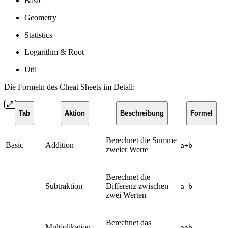
Basic
Geometry
Statistics
Logarithm & Root
Util
Die Formeln des Cheat Sheets im Detail:
Tab
Aktion
Beschreibung
Formel
Berechnet die Summe
Basic
Addition
a+b
zweier Werte
Berechnet die
Subtraktion
Differenz zwischen
a-b
zwei Werten
Berechnet das
Multiplikation
a*b