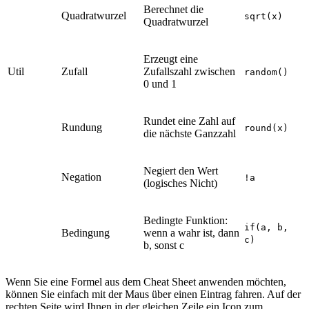
Berechnet die
Quadratwurzel
sqrt(x)
Quadratwurzel
Erzeugt eine
Util
Zufall
Zufallszahl zwischen
random()
0 und 1
Rundet eine Zahl auf
Rundung
round(x)
die nächste Ganzzahl
Negiert den Wert
Negation
!a
(logisches Nicht)
Bedingte Funktion:
if(a, b,
Bedingung
wenn a wahr ist, dann
c)
b, sonst c
Wenn Sie eine Formel aus dem Cheat Sheet anwenden möchten,
können Sie einfach mit der Maus über einen Eintrag fahren. Auf der
rechten Seite wird Ihnen in der gleichen Zeile ein Icon zum