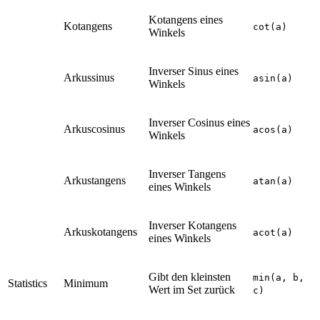
Kotangens eines
Kotangens
cot(a)
Winkels
Inverser Sinus eines
Arkussinus
asin(a)
Winkels
Inverser Cosinus eines
Arkuscosinus
acos(a)
Winkels
Inverser Tangens
Arkustangens
atan(a)
eines Winkels
Inverser Kotangens
Arkuskotangens
acot(a)
eines Winkels
Gibt den kleinsten
min(a, b,
Statistics
Minimum
Wert im Set zurück
c)