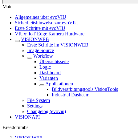
Main
Allgemeines über evoVIU
Sicherheitshinweise zur evoVIU
Erste Schritte mit evoVIU
VIUx: IoT Edge Kamera Hardware
VISIONWEB
Erste Schritte im VISIONWEB
Image Source
Workflow
Übersichtsseite
Logic
Dashboard
Varianten
Applikationen
Bildverarbitungstools VisionTools
Industrial Dashcam
File System
Settings
Changelog (evoviu)
VISIONAPI
Breadcrumbs
VISIONWEB