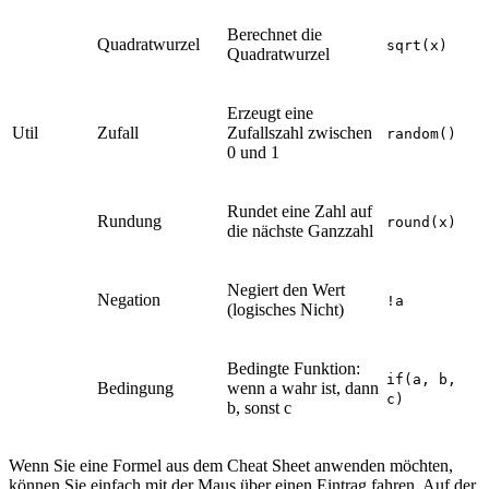
Berechnet die
Quadratwurzel
sqrt(x)
Quadratwurzel
Erzeugt eine
Util
Zufall
Zufallszahl zwischen
random()
0 und 1
Rundet eine Zahl auf
Rundung
round(x)
die nächste Ganzzahl
Negiert den Wert
Negation
!a
(logisches Nicht)
Bedingte Funktion:
if(a, b,
Bedingung
wenn a wahr ist, dann
c)
b, sonst c
Wenn Sie eine Formel aus dem Cheat Sheet anwenden möchten,
können Sie einfach mit der Maus über einen Eintrag fahren. Auf der