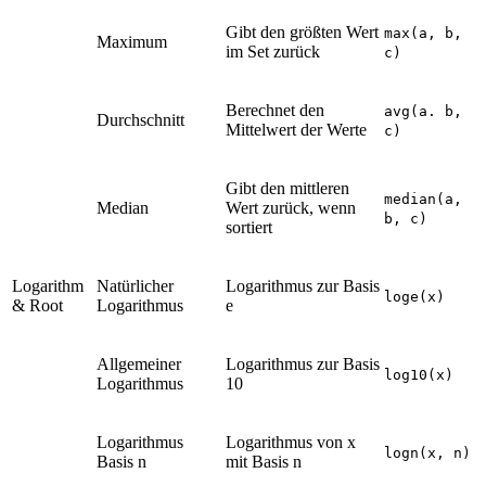
Gibt den größten Wert
max(a, b,
Maximum
im Set zurück
c)
Berechnet den
avg(a. b,
Durchschnitt
Mittelwert der Werte
c)
Gibt den mittleren
median(a,
Median
Wert zurück, wenn
b, c)
sortiert
Logarithm
Natürlicher
Logarithmus zur Basis
loge(x)
& Root
Logarithmus
e
Allgemeiner
Logarithmus zur Basis
log10(x)
Logarithmus
10
Logarithmus
Logarithmus von x
logn(x, n)
Basis n
mit Basis n