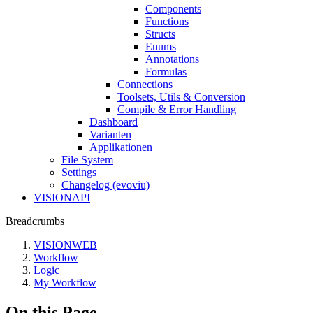
Components
Functions
Structs
Enums
Annotations
Formulas
Connections
Toolsets, Utils & Conversion
Compile & Error Handling
Dashboard
Varianten
Applikationen
File System
Settings
Changelog (evoviu)
VISIONAPI
Breadcrumbs
VISIONWEB
Workflow
Logic
My Workflow
On this Page