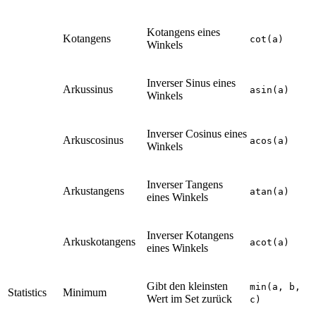
Kotangens eines
Kotangens
cot(a)
Winkels
Inverser Sinus eines
Arkussinus
asin(a)
Winkels
Inverser Cosinus eines
Arkuscosinus
acos(a)
Winkels
Inverser Tangens
Arkustangens
atan(a)
eines Winkels
Inverser Kotangens
Arkuskotangens
acot(a)
eines Winkels
Gibt den kleinsten
min(a, b,
Statistics
Minimum
Wert im Set zurück
c)