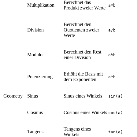
Berechnet das
Multiplikation
a*b
Produkt zweier Werte
Berechnet den
Division
Quotienten zweier
a/b
Werte
Berechnet den Rest
Modulo
a%b
einer Division
Erhöht die Basis mit
Potenzierung
a^b
dem Exponenten
Geometry
Sinus
Sinus eines Winkels
sin(a)
Cosinus
Cosinus eines Winkels
cos(a)
Tangens eines
Tangens
tan(a)
Winkels